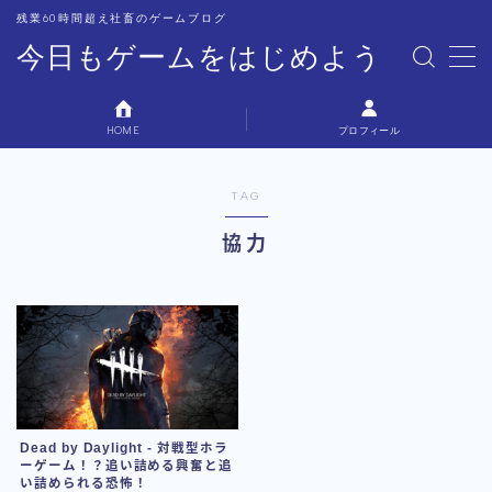
残業60時間超え社畜のゲームブログ
今日もゲームをはじめよう
MENU
HOME
プロフィール
プロフィール
TAG
お問い合わせ
協力
Dead by Daylight - 対戦型ホラ
ーゲーム！？追い詰める興奮と追
い詰められる恐怖！