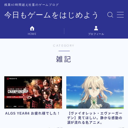
残業60時間超え社畜のゲームブログ
今日もゲームをはじめよう
MENU
HOME
プロフィール
プロフィール
CATEGORY
お問い合わせ
雑記
ALGS YEAR4 お疲れ様でした！
【ヴァイオレット・エヴァーガー
デン】見てほしい。静かな感動の
涙が流れる名アニメ。